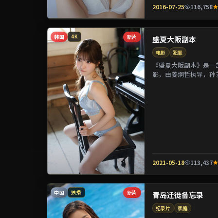
2016-07-25
116,758
韩国
新片
4K
盛夏大阪副本
电影
犯罪
《盛夏大阪副本》是一部
影，由姜炯哲执导，孙
参演。剧情通过偶然相遇
2021-05-18
113,437
中国
新片
独播
青岛迁徙备忘录
纪录片
家庭