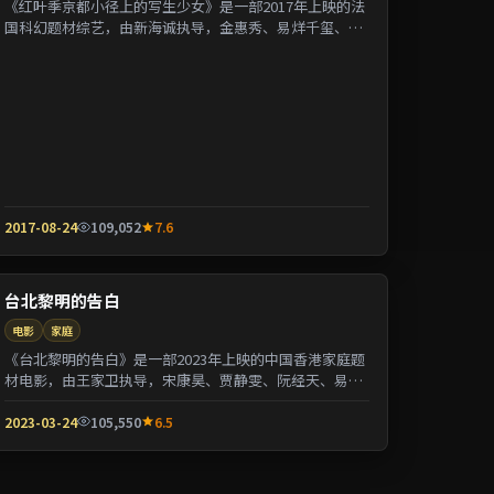
《红叶季京都小径上的写生少女》是一部2017年上映的法
国科幻题材综艺，由新海诚执导，金惠秀、易烊千玺、张
曼玉等参演。剧情用喜剧外壳包裹关于阶层与...
2017-08-24
109,052
7.6
台北黎明的告白
电影
家庭
《台北黎明的告白》是一部2023年上映的中国香港家庭题
材电影，由王家卫执导，宋康昊、贾静雯、阮经天、易烊
千玺等参演。剧情以都市迁徙为背景刻画人与...
2023-03-24
105,550
6.5