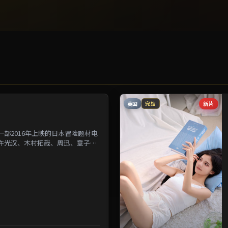
英国
新片
完结
部2016年上映的日本冒险题材电
许光汉、木村拓哉、周迅、章子怡
为背景刻画人与人之...