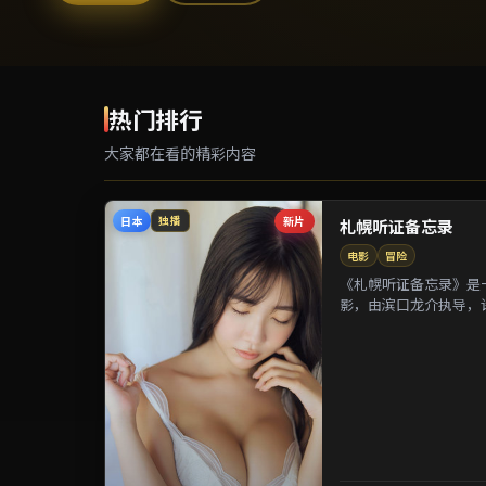
热门排行
大家都在看的精彩内容
日本
新片
独播
札幌听证备忘录
电影
冒险
《札幌听证备忘录》是一
影，由滨口龙介执导，
等参演。剧情以都市迁徙