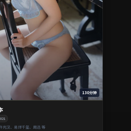
130分钟
本
021
许光汉、易烊千玺、周迅 等