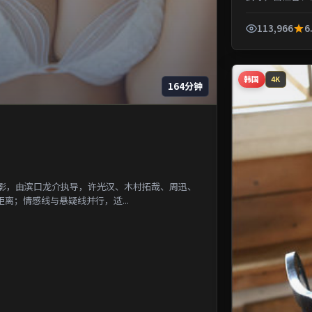
一段被遗忘的城市
113,966
6
韩国
4K
164分钟
电影，由滨口龙介执导，许光汉、木村拓哉、周迅、
离；情感线与悬疑线并行，适...