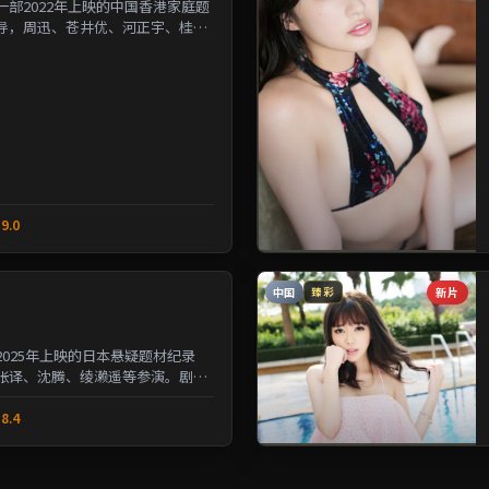
部2022年上映的中国香港家庭题
导，周迅、苍井优、河正宇、桂纶
人性的夹缝中寻求微...
9.0
中国
新片
臻彩
025年上映的日本悬疑题材纪录
张译、沈腾、绫濑遥等参演。剧情
与选择的沉重命题；情...
8.4