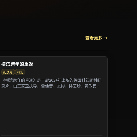
查看更多 →
横滨跨年的重逢
纪录片
科幻
《横滨跨年的重逢》是一部2024年上映的英国科幻题材纪
录片，由王家卫执导，雷佳音、玄彬、孙艺珍、黄政民等
参演。剧情借纪录片式口吻还原一段被遗忘的...