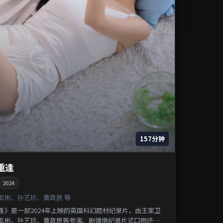
157分钟
重逢
2024
玄彬、孙艺珍、黄政民 等
逢》是一部2024年上映的英国科幻题材纪录片，由王家卫
玄彬、孙艺珍、黄政民等参演。剧情借纪录片式口吻还原