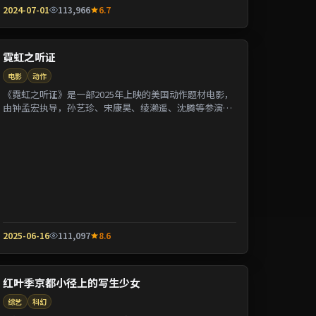
2024-07-01
113,966
6.7
霓虹之听证
电影
动作
《霓虹之听证》是一部2025年上映的美国动作题材电影，
由钟孟宏执导，孙艺珍、宋康昊、绫濑遥、沈腾等参演。
剧情围绕一桩陈年悬案与家族秘密双线并进；...
2025-06-16
111,097
8.6
红叶季京都小径上的写生少女
综艺
科幻