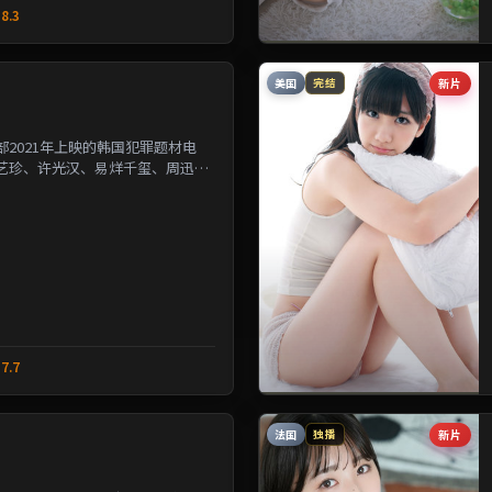
8.3
美国
新片
完结
2021年上映的韩国犯罪题材电
艺珍、许光汉、易烊千玺、周迅等
改写几位主角的人生轨...
7.7
法国
新片
独播