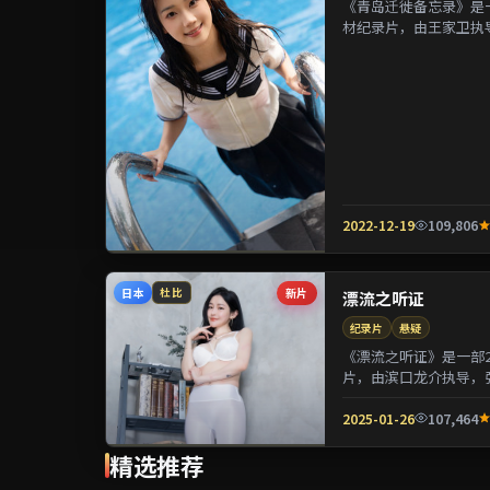
《青岛迁徙备忘录》是一
材纪录片，由王家卫执
镁等参演。剧情在制度与
2022-12-19
109,806
日本
新片
杜比
漂流之听证
纪录片
悬疑
《漂流之听证》是一部2
片，由滨口龙介执导，
用喜剧外壳包裹关于阶层
2025-01-26
107,464
精选推荐